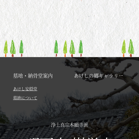
墓地・納骨堂案内
あけしの郷ギャラリー
あけし安穏堂
墓地について
浄土真宗本願寺派