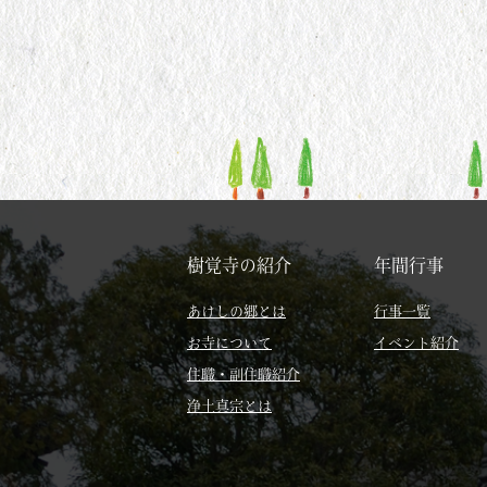
樹覚寺の紹介
年間行事
あけしの郷とは
行事一覧
お寺について
イベント紹介
住職・副住職紹介
浄土真宗とは