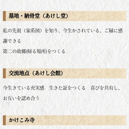
墓地・納骨堂（あけし堂）
私の先祖（家系図）を知り、今生かされている、ご縁に感
謝できる
第二の故郷(帰る場所)をつくる
交流地点（あけし会館）
今生きている充実感 生きた証をつくる 喜びを共有し、
お互いを認め合う
かけこみ寺