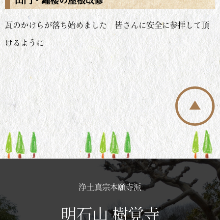
山門・鐘楼の屋根改修
瓦のかけらが落ち始めました 皆さんに安全に参拝して頂
けるように
浄土真宗本願寺派
明石山 樹覚寺