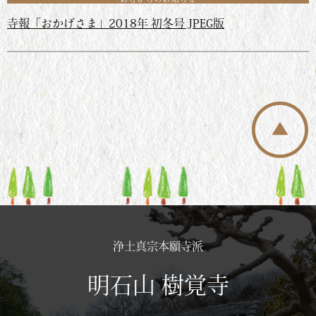
寺報「おかげさま」2018年 初冬号 JPEG版
浄土真宗本願寺派
明石山 樹覚寺