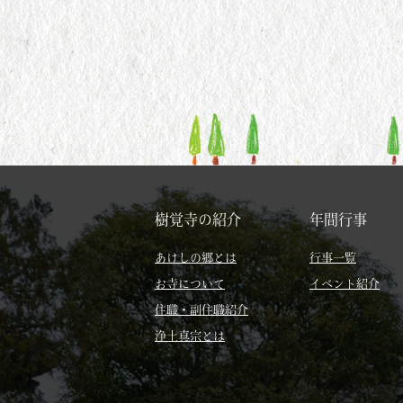
樹覚寺の紹介
年間行事
あけしの郷とは
行事一覧
お寺について
イベント紹介
住職・副住職紹介
浄土真宗とは