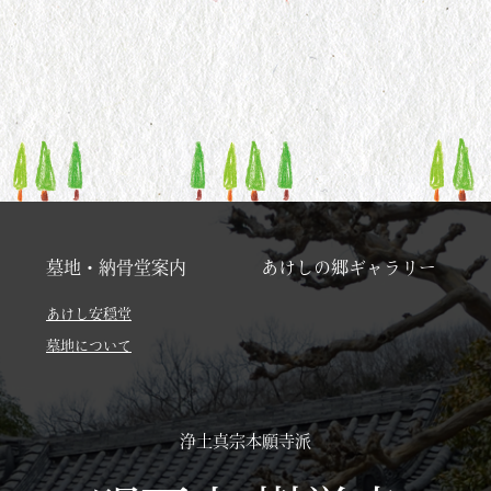
墓地・納骨堂案内
あけしの郷ギャラリー
あけし安穏堂
墓地について
浄土真宗本願寺派